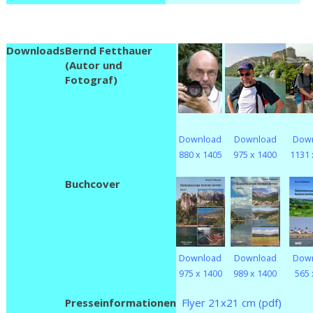
Downloads
Bernd Fetthauer
(Autor und
Fotograf)
Download
Download
Dow
880 x 1405
975 x 1400
1131 
Buchcover
Download
Download
Dow
975 x 1400
989 x 1400
565 
Presseinformationen
Flyer 21x21 cm (pdf)