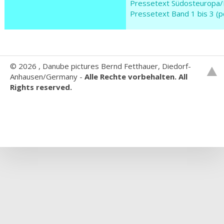
Pressetext Südosteuropa/
Pressetext Band 1 bis 3 (p
©
2026 , Danube pictures Bernd Fetthauer, Diedorf-
Anhausen/Germany -
Alle Rechte vorbehalten. All
Rights reserved.
Websitebaker
ist unter der
GNU General Public License
veröffentlicht. Autor Ryan Djurovich.