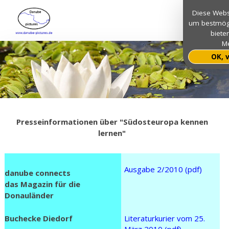
Diese Webs
um bestmögl
biete
Me
OK, 
Presseinformationen über "Südosteuropa kennen
lernen"
Ausgabe 2/2010 (pdf)
danube connects
das Magazin für die
Donauländer
Buchecke Diedorf
Literaturkurier vom 25.