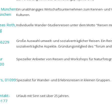
n München
Ein unabhängiges Wirtschaftsunternehmen zum Kennen- und 
ünchen
Kulturen.
eas Roth,
Individuelle Wander-Studienreisen unter dem Motto "Reisen mi
rg
Große Auswahl umwelt- und sozialverträglicher Reisen. Ein Re
76229
sozialverträgliche Aspekte. Gründungsmitglied des "forum and
ur
Spezieller Anbieter von Reisen und Workshops für Naturfotogr
630
rs, 01099
Spezialist für Wander- und Erlebnisreisen in kleinen Gruppen.
ntakt-
Urlaub mit Sinn seit über 25 Jahren.
3177