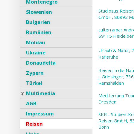
Montenegro
Studiosus Reise
Slowenien
GmbH, 80992 M
Bulgarien
culterramar Andr
Rumänien
69115 Heidelbe
Moldau
Urlaub & Natur, 
Ukraine
Karlsruhe
Donaudelta
Reisen in die Nat
Zypern
J. Griesinger, 73
Türkei
Remshalden
Multimedia
Mediterrana Tou
Dresden
AGB
Impressum
SKR - Studien-Ko
Reisen GmbH, 5
Reisen
Bonn