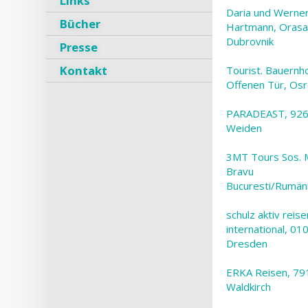
Links
Daria und Werne
Bücher
Hartmann, Orasa
Dubrovnik
Presse
Kontakt
Tourist. Bauernh
Offenen Tür, Os
PARADEAST, 92
Weiden
3MT Tours Sos. M
Bravu
Bucuresti/Rumän
schulz aktiv reise
international, 01
Dresden
ERKA Reisen, 79
Waldkirch