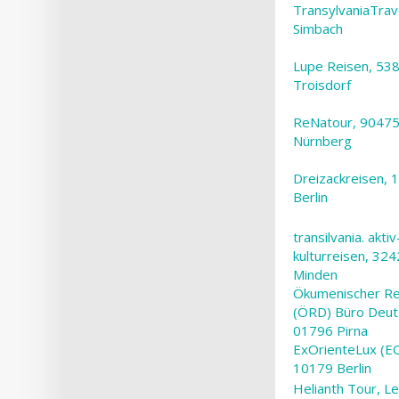
TransylvaniaTrav
Simbach
Lupe Reisen, 53
Troisdorf
ReNatour, 9047
Nürnberg
Dreizackreisen, 
Berlin
transilvania. akti
kulturreisen, 32
Minden
Ökumenischer Re
(ÖRD) Büro Deut
01796 Pirna
ExOrienteLux (EO
10179 Berlin
Helianth Tour, L