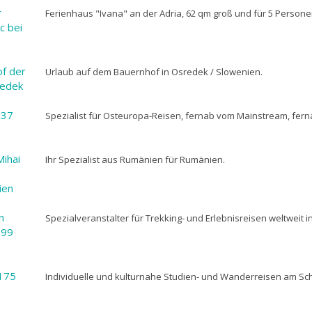
r
Ferienhaus "Ivana" an der Adria, 62 qm groß und für 5 Person
c bei
of der
Urlaub auf dem Bauernhof in Osredek / Slowenien.
redek
637
Spezialist für Osteuropa-Reisen, fernab vom Mainstream, fe
ihai
Ihr Spezialist aus Rumänien für Rumänien.
ien
n
Spezialveranstalter für Trekking- und Erlebnisreisen weltweit in
099
175
Individuelle und kulturnahe Studien- und Wanderreisen am 