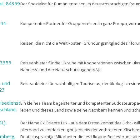
el, 84359
Der Spezialist für Rumänienreisen im deutschsprachigen Rau
844
Kompetenter Partner für Gruppenreisen in ganz Europa, vorra
5
Reisen, die nicht die Welt kosten. Gründungsmitglied des "for
13355
Reiseanbieter für die Ukraine mit Kooperationen zwischen uk
Nabu e.V. und der Naturschutzjugend NAJU.
v- und
Reiseanbieter für nachhaltigen Tourismus, der ökologisch sinnvo
423
isedienst
Ein kleines Team begeisterter und kompetenter Südosteuropae
schland,
leben und dieses Land sowie seine Nachbarn kennen und schä
L),
Der Name Ex Oriente Lux - aus dem Osten kommt das Licht - will
allerhand zu entdecken gibt. Jenseits der verbreiteten Klischee
emberg,
Deutschsprachige Mitarbeiter dieses Ukraine-Reiseveranstalter