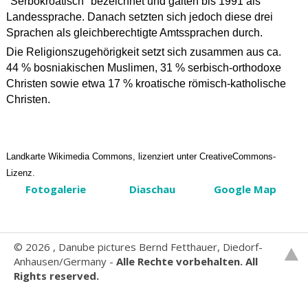
"Serbokroatisch" bezeichnet und galten bis 1991 als
Landessprache. Danach setzten sich jedoch diese drei
Sprachen als gleichberechtigte Amtssprachen durch.
Die Religionszugehörigkeit setzt sich zusammen aus ca.
44 % bosniakischen Muslimen, 31 % serbisch-orthodoxe
Christen sowie etwa 17 % kroatische römisch-katholische
Christen.
Landkarte Wikimedia Commons, lizenziert unter CreativeCommons-
Lizenz.
Fotogalerie
Diaschau
Google Map
©
2026 , Danube pictures Bernd Fetthauer, Diedorf-
Anhausen/Germany -
Alle Rechte vorbehalten. All
Rights reserved.
Websitebaker
ist unter der
GNU General Public License