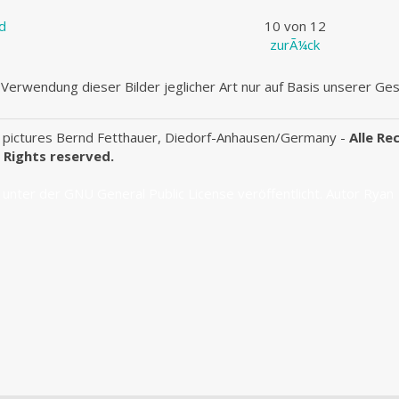
ld
10 von 12
zurÃ¼ck
Verwendung dieser Bilder jeglicher Art nur auf Basis unserer G
 pictures Bernd Fetthauer, Diedorf-Anhausen/Germany -
Alle Re
l Rights reserved.
 unter der
GNU General Public License
veröffentlicht. Autor Ryan