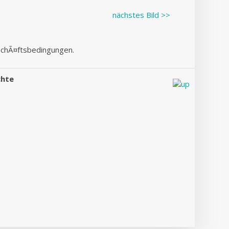
nächstes Bild >>
eschÃ¤ftsbedingungen.
chte