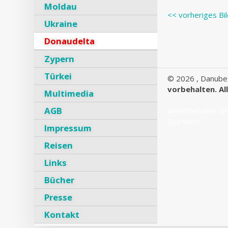
Moldau
<< vorheriges Bi
Ukraine
Donaudelta
Zypern
Türkei
©
2026 , Danube
vorbehalten. Al
Multimedia
AGB
Websitebaker
ist
Djurovich.
Impressum
Reisen
Links
Bücher
Presse
Kontakt