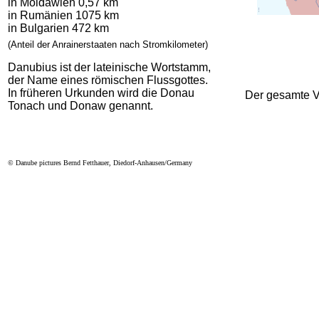
in Moldawien 0,57 km
in Rumänien 1075 km
in Bulgarien 472 km
(Anteil der Anrainerstaaten nach Stromkilometer)
Danubius ist der lateinische Wortstamm,
der Name eines römischen Flussgottes.
In früheren Urkunden wird die Donau
Der gesamte Ve
Tonach und Donaw genannt.
© Danube pictures Bernd Fetthauer, Diedorf-Anhausen/Germany