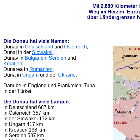
Mit 2.880 Kilometer
Weg im Herzen Europa
über Ländergrenzen hi
Die Donau hat viele Namen:
Donau in
Deutschland
und
Österreich
,
Dunaj in der
Slowakei
,
Dunav in
Bulgarien
,
Serbien
und
Kroatien
,
Dunarea in
Rumänien
,
Duna in
Ungarn
und der
Ukraine
.
Danube in England und Frankreich, Tuna
in der Türkei.
Die Donau hat viele Längen:
in Deutschland 687 km
in Österreich 357 km
in der Slowakei 172 km
in Ungarn 417 km
in Kroatien 138 km
in Serbien 587 km