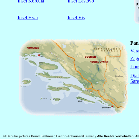
Insel Korcula
Insel Lastovo
Insel Hvar
Insel Vis
Pan
Vara
Zagr
Lons
Djak
Sare
© Danube pictures Bernd Fetthauer, Diedorf-Anhausen/Germany
Alle Rechte vorbehalten. Al